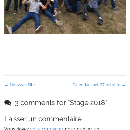
P
← Nouveau Site
Diner dansant 27 octobre →
o
s
3 comments for “
Stage 2018
”
t
n
Laisser un commentaire
a
Vous devez
vous connecter
pour publier un