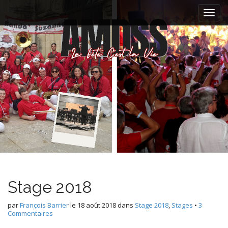
M
S
k
a
i
i
p
n
t
m
o
e
c
n
o
n
u
t
e
n
t
Stage 2018
par
François Barrier
le
18 août 2018
dans
Stage 2018
,
Stages
•
3
Commentaires