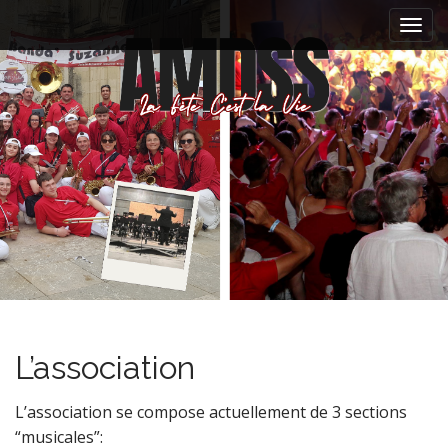
M
S
k
a
i
i
p
n
t
m
o
e
c
n
o
n
u
t
e
n
t
L’association
L’association se compose actuellement de 3 sections
“musicales”: