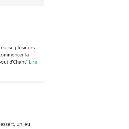
réalisé plusieurs
r commencer la
 Bout d’Chant”
Lire
dessert, un jeu