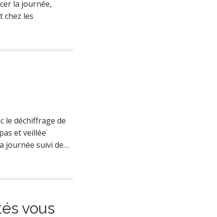
cer la journée,
t chez les
c le déchiffrage de
as et veillée
la journée suivi de…
tés vous