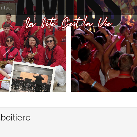
ntact
boitiere