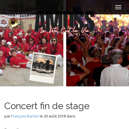
M
S
k
a
i
i
p
n
t
m
o
e
c
n
o
n
u
t
e
n
t
Concert fin de stage
par
François Barrier
le
30 août 2018
dans