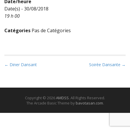
Date/heure
Date(s) - 30/08/2018
19 h 00
Catégories
Pas de Catégories
P
← Diner Dansant
Soirée Dansante →
o
s
t
n
Copyright © 2026
AMDSS
. All Rights Reserved.
a
The Arcade Basic Theme by
bavotasan.com
.
v
i
g