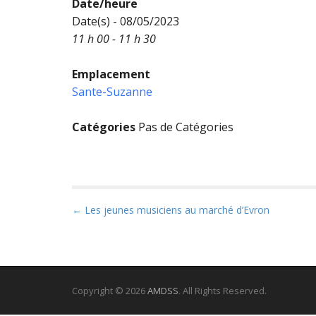
Date/heure
Date(s) - 08/05/2023
11 h 00 - 11 h 30
Emplacement
Sante-Suzanne
Catégories
Pas de Catégories
P
← Les jeunes musiciens au marché d’Evron
o
s
t
n
Copyright © 2026
AMDSS
. All Rights Reserved.
a