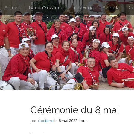
M
S
Accueil
Banda’Suzanne
may’Feria
Agenda
Co
k
a
i
i
p
n
t
m
o
e
c
n
o
n
u
t
e
n
t
Cérémonie du 8 mai
par
cboitiere
le
8 mai 2023
dans