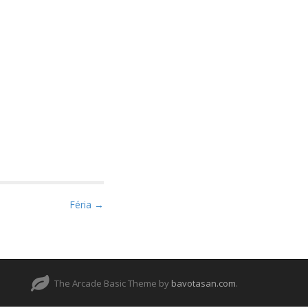
Féria →
The Arcade Basic Theme by
bavotasan.com
.