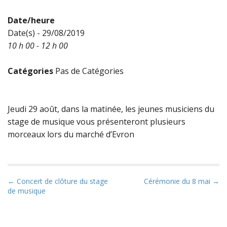
Date/heure
Date(s) - 29/08/2019
10 h 00 - 12 h 00
Catégories
Pas de Catégories
Jeudi 29 août, dans la matinée, les jeunes musiciens du
stage de musique vous présenteront plusieurs
morceaux lors du marché d’Evron
P
← Concert de clôture du stage
Cérémonie du 8 mai →
de musique
o
s
t