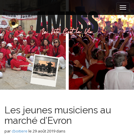
M
S
k
a
i
i
p
n
t
m
o
e
c
n
o
n
u
t
e
n
t
Les jeunes musiciens au
marché d’Evron
par
cboitiere
le
29 août 2019
dans