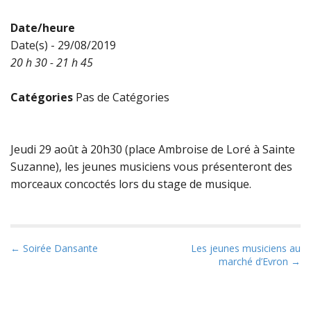
Date/heure
Date(s) - 29/08/2019
20 h 30 - 21 h 45
Catégories
Pas de Catégories
Jeudi 29 août à 20h30 (place Ambroise de Loré à Sainte
Suzanne), les jeunes musiciens vous présenteront des
morceaux concoctés lors du stage de musique.
P
← Soirée Dansante
Les jeunes musiciens au
marché d’Evron →
o
s
t