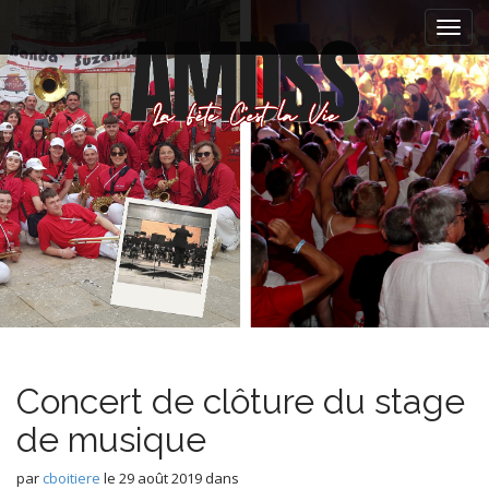
M
S
k
a
i
i
p
n
t
m
o
e
c
n
o
n
u
t
e
n
t
Concert de clôture du stage
de musique
par
cboitiere
le
29 août 2019
dans